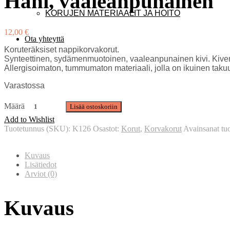
Hani, vaaleanpunainen
KORUJEN MATERIAALIT JA HOITO
12,00
€
Ota yhteyttä
Koruteräksiset nappikorvakorut.
Synteettinen, sydämenmuotoinen, vaaleanpunainen kivi. Kiven
Allergisoimaton, tummumaton materiaali, jolla on ikuinen taku
Varastossa
Määrä
Lisää ostoskoriin
Add to Wishlist
Tuotetunnus (SKU):
K126
Osastot:
Korut
,
Korvakorut
Avainsanat tuo
Kuvaus
Lisätiedot
Arviot (0)
Kuvaus