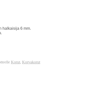
 halkaisija 6 mm.
u.
tteelle
Korut
,
Korvakorut