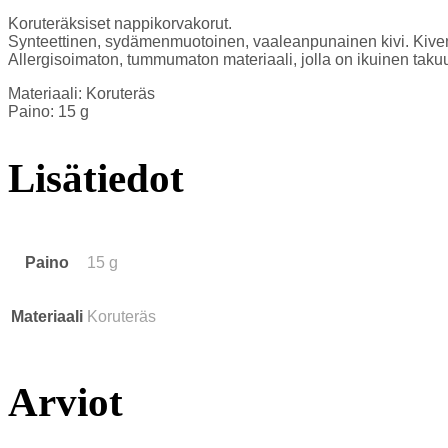
Koruteräksiset nappikorvakorut.
Synteettinen, sydämenmuotoinen, vaaleanpunainen kivi. Kiven
Allergisoimaton, tummumaton materiaali, jolla on ikuinen taku
Materiaali: Koruteräs
Paino: 15 g
Lisätiedot
Paino
15 g
Materiaali
Koruteräs
Arviot