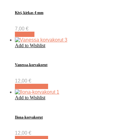
Kivi, kirkas 4 mm
7,00
€
Lue Lisää
Add to Wishlist
Vanessa-korvakorut
12,00
€
Lisää ostoskoriin
Add to Wishlist
Ilona-korvakorut
12,00
€
Lisää ostoskoriin