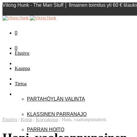
Viking Hunk - The Man Stuff │ Ilmainen toimitus yli 60 € tilau
0
0
Etusivu
Kauppa
Tietoa
PARTAHÖYLÄN VALINTA
KLASSINEN PARRANAJO
Etusivu
/
Korut
/
Korvakorut
/
Hani, vaaleanpunainen
PARRAN HOITO