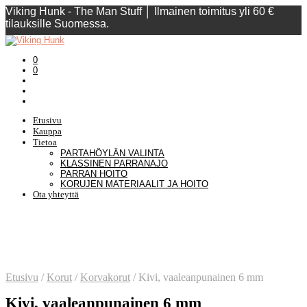
Viking Hunk - The Man Stuff │ Ilmainen toimitus yli 60 €
tilauksille Suomessa.
0
0
Etusivu
Kauppa
Tietoa
PARTAHÖYLÄN VALINTA
KLASSINEN PARRANAJO
PARRAN HOITO
KORUJEN MATERIAALIT JA HOITO
Ota yhteyttä
Etusivu
/
Korut
/
Korvakorut
/
Kivi, vaaleanpunainen 6 mm
Kivi, vaaleanpunainen 6 mm