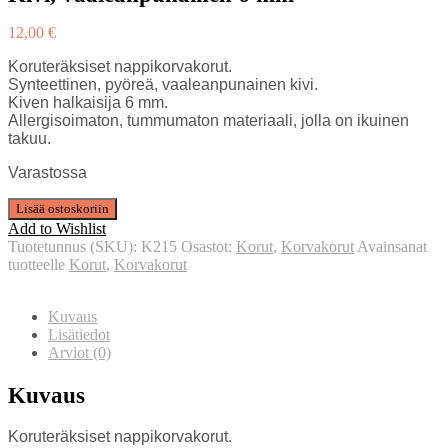
12,00
€
Koruteräksiset nappikorvakorut.
Synteettinen, pyöreä, vaaleanpunainen kivi.
Kiven halkaisija 6 mm.
Allergisoimaton, tummumaton materiaali, jolla on ikuinen
takuu.
Varastossa
Lisää ostoskoriin
Add to Wishlist
Tuotetunnus (SKU):
K215
Osastot:
Korut
,
Korvakorut
Avainsanat
tuotteelle
Korut
,
Korvakorut
Kuvaus
Lisätiedot
Arviot (0)
Kuvaus
Koruteräksiset nappikorvakorut.