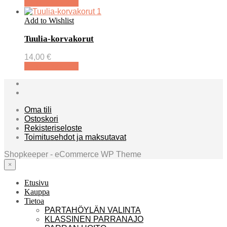
Lisää ostoskoriin
Add to Wishlist
Tuulia-korvakorut
14,00
€
Lisää ostoskoriin
Oma tili
Ostoskori
Rekisteriseloste
Toimitusehdot ja maksutavat
Shopkeeper - eCommerce WP Theme
×
Etusivu
Kauppa
Tietoa
PARTAHÖYLÄN VALINTA
KLASSINEN PARRANAJO