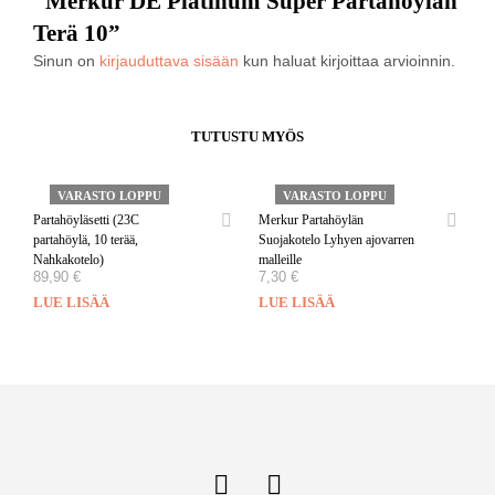
“Merkur DE Platinum Super Partahöylän
Terä 10”
Sinun on
kirjauduttava sisään
kun haluat kirjoittaa arvioinnin.
TUTUSTU MYÖS
VARASTO LOPPU
VARASTO LOPPU
Partahöyläsetti (23C
Merkur Partahöylän
partahöylä, 10 terää,
Suojakotelo Lyhyen ajovarren
Nahkakotelo)
malleille
89,90
€
7,30
€
LUE LISÄÄ
LUE LISÄÄ