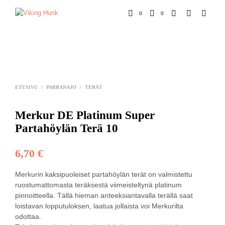
0
0
ETUSIVU
/
PARRANAJO
/
TERÄT
Merkur DE Platinum Super
Partahöylän Terä 10
6,70
€
Merkurin kaksipuoleiset partahöylän terät on valmistettu
ruostumattomasta teräksestä viimeisteltynä platinum
pinnoitteella. Tällä hieman anteeksiantavalla terällä saat
loistavan lopputuloksen, laatua jollaista voi Merkurilta
odottaa.