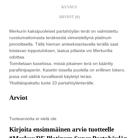
KUVAUS
ARVIOT (0)
Merkurin kaksipuoleiset partahöylän terät on valmistettu
ruostumattomasta teräksestä viimeisteltynä platinum
pinnoitteella. Tällä hieman anteeksiantavalla terällä saat
loistavan lopputuloksen, laatua jollaista voi Merkurilta
odottaa.
Toimitetaan kasetissa, missä jokainen terä on kääritty
parafiinipaperiin. Kasetin toisella puolella on erillinen lokero,
jossa voit säilöä turvallisesti käytetyt teräsi.
Yksittäispakattu tuote 10 partahöylänterälle.
Arviot
Tuotearvioita ei vielä ole.
Kirjoita ensimmäinen arvio tuotteelle