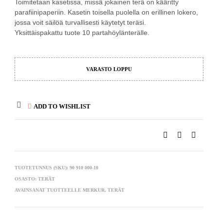
Toimitetaan kasetissa, missä jokainen terä on kääritty
parafiinipaperiin. Kasetin toisella puolella on erillinen lokero,
jossa voit säilöä turvallisesti käytetyt teräsi.
Yksittäispakattu tuote 10 partahöylänterälle.
VARASTO LOPPU
ADD TO WISHLIST
TUOTETUNNUS (SKU):
90 910 000-10
OSASTO:
TERÄT
AVAINSANAT TUOTTEELLE
MERKUR
,
TERÄT