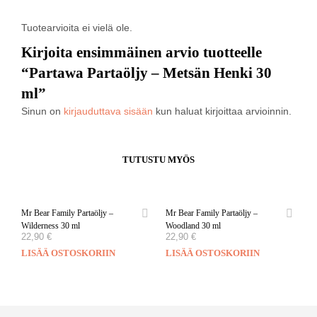
Tuotearvioita ei vielä ole.
Kirjoita ensimmäinen arvio tuotteelle
“Partawa Partaöljy – Metsän Henki 30
ml”
Sinun on
kirjauduttava sisään
kun haluat kirjoittaa arvioinnin.
TUTUSTU MYÖS
Mr Bear Family Partaöljy –
Mr Bear Family Partaöljy –
Wilderness 30 ml
Woodland 30 ml
22,90
€
22,90
€
LISÄÄ OSTOSKORIIN
LISÄÄ OSTOSKORIIN