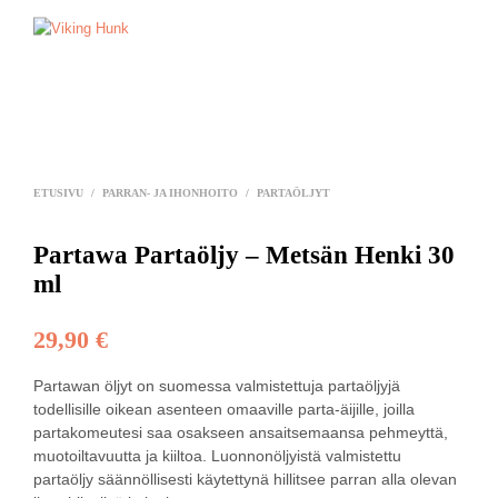
0
0
ETUSIVU
/
PARRAN- JA IHONHOITO
/
PARTAÖLJYT
Partawa Partaöljy – Metsän Henki 30
ml
29,90
€
Partawan öljyt on suomessa valmistettuja partaöljyjä
todellisille oikean asenteen omaaville parta-äijille, joilla
partakomeutesi saa osakseen ansaitsemaansa pehmeyttä,
muotoiltavuutta ja kiiltoa. Luonnonöljyistä valmistettu
partaöljy säännöllisesti käytettynä hillitsee parran alla olevan