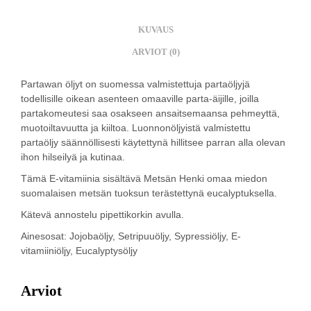
KUVAUS
ARVIOT (0)
Partawan öljyt on suomessa valmistettuja partaöljyjä
todellisille oikean asenteen omaaville parta-äijille, joilla
partakomeutesi saa osakseen ansaitsemaansa pehmeyttä,
muotoiltavuutta ja kiiltoa. Luonnonöljyistä valmistettu
partaöljy säännöllisesti käytettynä hillitsee parran alla olevan
ihon hilseilyä ja kutinaa.
Tämä E-vitamiinia sisältävä Metsän Henki omaa miedon
suomalaisen metsän tuoksun terästettynä eucalyptuksella.
Kätevä annostelu pipettikorkin avulla.
Ainesosat: Jojobaöljy, Setripuuöljy, Sypressiöljy, E-
vitamiiniöljy, Eucalyptysöljy
Arviot