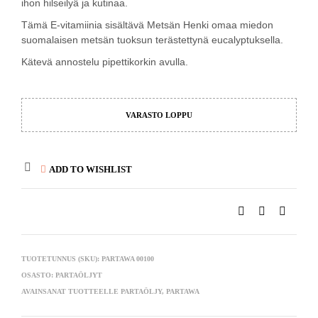
ihon hilseilyä ja kutinaa.
Tämä E-vitamiinia sisältävä Metsän Henki omaa miedon
suomalaisen metsän tuoksun terästettynä eucalyptuksella.
Kätevä annostelu pipettikorkin avulla.
VARASTO LOPPU
ADD TO WISHLIST
TUOTETUNNUS (SKU):
PARTAWA 00100
OSASTO:
PARTAÖLJYT
AVAINSANAT TUOTTEELLE
PARTAÖLJY
,
PARTAWA