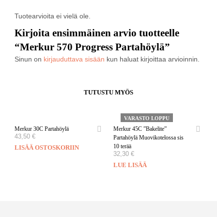
Tuotearvioita ei vielä ole.
Kirjoita ensimmäinen arvio tuotteelle
“Merkur 570 Progress Partahöylä”
Sinun on
kirjauduttava sisään
kun haluat kirjoittaa arvioinnin.
TUTUSTU MYÖS
VARASTO LOPPU
Merkur 30C Partahöylä
Merkur 45C ”Bakelite”
43,50
€
Partahöylä Muovikotelossa sis
10 terää
LISÄÄ OSTOSKORIIN
32,30
€
LUE LISÄÄ