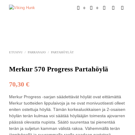
0
0
ETUSIVU
/
PARRANAJO
/
PARTAHÖYLÄT
Merkur 570 Progress Partahöylä
70,30
€
Merkur Progress -sarjan säädettävät höylät ovat eittämättä
Merkur tuotteiden lippulaivoja ja ne ovat monivuotisesti olleet
eniten ostettuja höyliä. Tämän korkealuokkaisen ja 2-osaisen
höylän terän kulmaa voi säätää höylääjän toimesta ajovarren
päässä olevasta nupista. Säätö suurentaa tai pienentää
terän ja suljetun kamman välistä rakoa. Vähemmällä terän
jännityksellä ja suuremmalla raolla saadaan partaterä