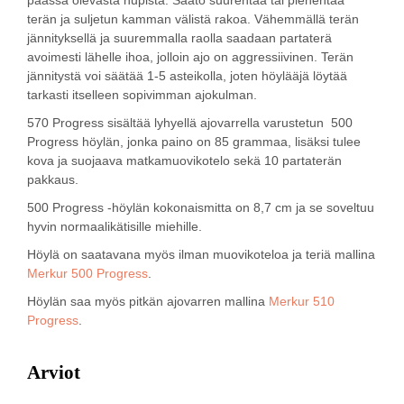
terän ja suljetun kamman välistä rakoa. Vähemmällä terän
jännityksellä ja suuremmalla raolla saadaan partaterä
avoimesti lähelle ihoa, jolloin ajo on aggressiivinen. Terän
jännitystä voi säätää 1-5 asteikolla, joten höylääjä löytää
tarkasti itselleen sopivimman ajokulman.
570 Progress sisältää lyhyellä ajovarrella varustetun 500
Progress höylän, jonka paino on 85 grammaa, lisäksi tulee
kova ja suojaava matkamuovikotelo sekä 10 partaterän
pakkaus.
500 Progress -höylän kokonaismitta on 8,7 cm ja se soveltuu
hyvin normaalikätisille miehille.
Höylä on saatavana myös ilman muovikoteloa ja teriä mallina
Merkur 500 Progress
.
Höylän saa myös pitkän ajovarren mallina
Merkur 510
Progress
.
Arviot