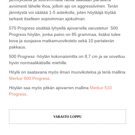
avoimesti lähelle ihoa, jolloin ajo on aggressiivinen. Terän
jännitystä voi säätää 1-5 asteikolla, joten höylääjä löytää
tarkasti itselleen sopivimman ajokulman.
570 Progress sisältää lyhyellä ajovarrella varustetun 500
Progress höylän, jonka paino on 85 grammaa, lisäksi tulee
kova ja suojaava matkamuovikotelo sekä 10 partaterän
pakkaus.
500 Progress -höylän kokonaismitta on 8,7 cm ja se soveltuu
hyvin normaalikätisille miehille.
Höylä on saatavana myös ilman muovikoteloa ja teriä mallina
Merkur 500 Progress
.
Höylän saa myös pitkän ajovarren mallina
Merkur 510
Progress
.
VARASTO LOPPU