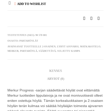
ADD TO WISHLIST
TUOTETUNNUS (SKU):
90 570 001
OSASTO:
PARTAHÖYLÄT
AVAINSANAT TUOTTEELLE
2-OSAINEN
,
LYHYT AJOVARSI
,
MATKAKOTELO
,
MERKUR
,
PARTAHÖYLÄ
,
SÄÄDETTÄVÄ
,
SULJETTU KAMPA
KUVAUS
ARVIOT (0)
Merkur Progress -sarjan säädettävät höylät ovat eittämättä
Merkur tuotteiden lippulaivoja ja ne ovat monivuotisesti olleet
eniten ostettuja höyliä. Tämän korkealuokkaisen ja 2-osaisen
höylän terän kulmaa voi säätää höylääjän toimesta ajovarren
päässä olevasta nupista. Säätö suurentaa tai pienentää