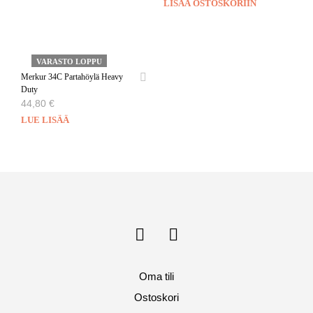
LISÄÄ OSTOSKORIIN
VARASTO LOPPU
Merkur 34C Partahöylä Heavy
Duty
44,80
€
LUE LISÄÄ
Oma tili
Ostoskori