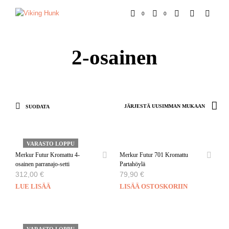
0
0
2-osainen
SUODATA
VARASTO LOPPU
Merkur Futur Kromattu 4-
Merkur Futur 701 Kromattu
osainen parranajo-setti
Partahöylä
312,00
€
79,90
€
LUE LISÄÄ
LISÄÄ OSTOSKORIIN
VARASTO LOPPU