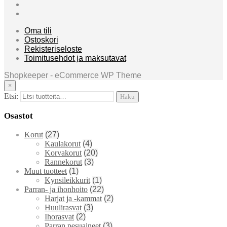
Oma tili
Ostoskori
Rekisteriseloste
Toimitusehdot ja maksutavat
Shopkeeper - eCommerce WP Theme
×
Etsi:
Haku
Osastot
Korut
(27)
Kaulakorut
(4)
Korvakorut
(20)
Rannekorut
(3)
Muut tuotteet
(1)
Kynsileikkurit
(1)
Parran- ja ihonhoito
(22)
Harjat ja -kammat
(2)
Huulirasvat
(3)
Ihorasvat
(2)
Parran pesuaineet
(3)