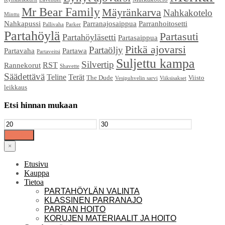
Mr Bear Family
Mäyränkarva
Nahkakotelo
Minttu
Nahkapussi
Parranajosaippua
Parranhoitosetti
Pallivaha
Parker
Partahöylä
Partasuti
Partahöyläsetti
Partasaippua
Pitkä ajovarsi
Partaöljy
Partavaha
Partawa
Partaveitsi
Suljettu kampa
Silvertip
RST
Rannekorut
Shavette
Säädettävä
Teline
Terät
The Dude
Viisto
Vesipuhvelin sarvi
Viiksisakset
leikkaus
Etsi hinnan mukaan
Suodata
×
Etusivu
Kauppa
Tietoa
PARTAHÖYLÄN VALINTA
KLASSINEN PARRANAJO
PARRAN HOITO
KORUJEN MATERIAALIT JA HOITO