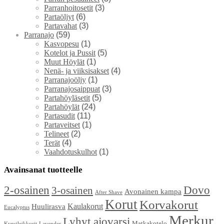
Parranhoitosetit
(3)
Partaöljyt
(6)
Partavahat
(3)
Parranajo
(59)
Kasvopesu
(1)
Kotelot ja Pussit
(5)
Muut Höylät
(1)
Nenä- ja viiksisakset
(4)
Parranajoöljy
(1)
Parranajosaippuat
(3)
Partahöyläsetit
(5)
Partahöylät
(24)
Partasudit
(11)
Partaveitset
(1)
Telineet
(2)
Terät
(4)
Vaahdotuskulhot
(1)
Avainsanat tuotteelle
2-osainen
Dovo
3-osainen
Avonainen kampa
After Shave
Korut
Korvakorut
Kaulakorut
Huulirasva
Eucalyptus
Merkur
Lyhyt ajovarsi
Matkakotelo
Kynsileikkurit
Lavender