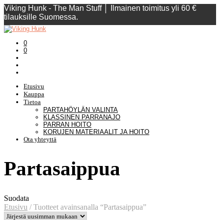
Viking Hunk - The Man Stuff │ Ilmainen toimitus yli 60 €
tilauksille Suomessa.
0
0
Etusivu
Kauppa
Tietoa
PARTAHÖYLÄN VALINTA
KLASSINEN PARRANAJO
PARRAN HOITO
KORUJEN MATERIAALIT JA HOITO
Ota yhteyttä
Partasaippua
Suodata
Etusivu
/
Tuotteet avainsanalla “Partasaippua”