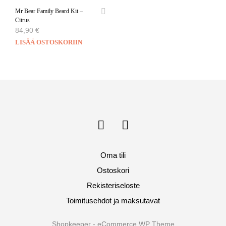
Mr Bear Family Beard Kit –
Citrus
84,90
€
LISÄÄ OSTOSKORIIN
Oma tili
Ostoskori
Rekisteriseloste
Toimitusehdot ja maksutavat
Shopkeeper - eCommerce WP Theme