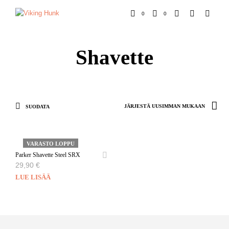
0
0
Shavette
SUODATA
VARASTO LOPPU
Parker Shavette Steel SRX
29,90
€
LUE LISÄÄ