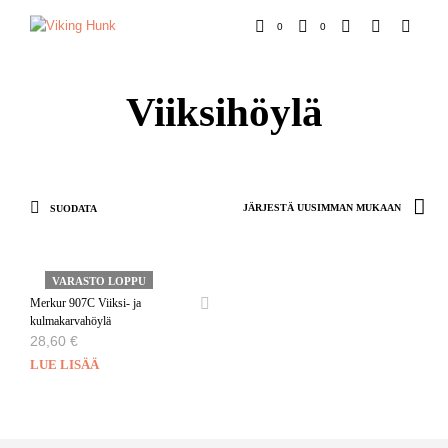
0
0
Viiksihöylä
SUODATA
VARASTO LOPPU
Merkur 907C Viiksi- ja
kulmakarvahöylä
28,60
€
LUE LISÄÄ